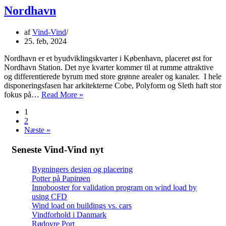
Nordhavn
af
Vind-Vind
25. feb, 2024
Nordhavn er et byudviklingskvarter i København, placeret øst for
Nordhavn Station. Det nye kvarter kommer til at rumme attraktive
og differentierede byrum med store grønne arealer og kanaler. I hele
disponeringsfasen har arkitekterne Cobe, Polyform og Sleth haft stor
Nordhavn
fokus på…
Read More »
1
2
Næste »
Seneste Vind-Vind nyt
Bygningers design og placering
Potter på Papirøen
Innobooster for validation program on wind load by
using CFD
Wind load on buildings vs. cars
Vindforhold i Danmark
Rødovre Port