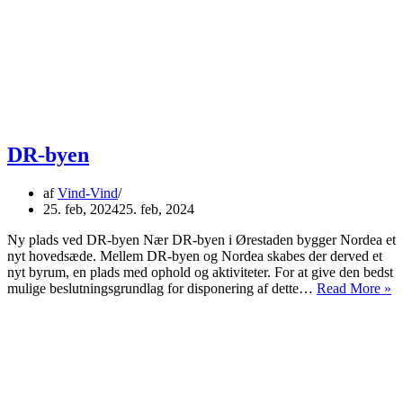
DR-byen
af
Vind-Vind
25. feb, 2024
25. feb, 2024
Ny plads ved DR-byen Nær DR-byen i Ørestaden bygger Nordea et
nyt hovedsæde. Mellem DR-byen og Nordea skabes der derved et
nyt byrum, en plads med ophold og aktiviteter. For at give den bedst
D
mulige beslutningsgrundlag for disponering af dette…
Read More »
b