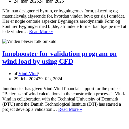
24. mar, 2025
24. mar, 2025
Når man designer et byrum, er bygningernes form, placering og
materialevalg afgørende for, hvordan vinden bevæger sig i området.
Her er nogle centrale aspekter Bygningers aerodynamik Form og
konturer Bygninger med bløde, afrundede former kan hjælpe med at
Bygningers
lede vinden…
Read More »
design
og
placering
Innobooster for validation program on
wind load by using CFD
af
Vind-Vind
29. feb, 2024
29. feb, 2024
Innobooster has given Vind-Vind financial support for the project
“Better use of wind calculations in the construction process”. Vind-
Vind in collaboration with the Technical University of Denmark
(DTU) and the Danish Technological Institute (DTI) has started a
Innobooster
project develop a validation…
Read More »
for
validation
program