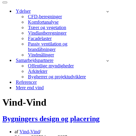
menu
Navigation
menu
Ydelser
CFD-beregninger
Komfortanalyse
Træer og vegetation
Vindlastberegninger
Facadelaster
Passiv ventilation og
brandåbninger
Vindmålinger
Samarbejdspartnere
Offentlige myndigheder
Arkitekter
Bygherrer og projektudviklere
Referencer
Mere end vind
Vind-Vind
Bygningers design og placering
af
Vind-Vind