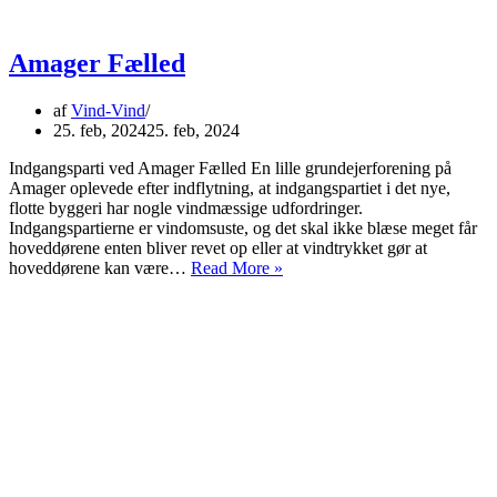
Amager Fælled
af
Vind-Vind
25. feb, 2024
25. feb, 2024
Indgangsparti ved Amager Fælled En lille grundejerforening på
Amager oplevede efter indflytning, at indgangspartiet i det nye,
flotte byggeri har nogle vindmæssige udfordringer.
Indgangspartierne er vindomsuste, og det skal ikke blæse meget får
hoveddørene enten bliver revet op eller at vindtrykket gør at
Amager
hoveddørene kan være…
Read More »
Fælled