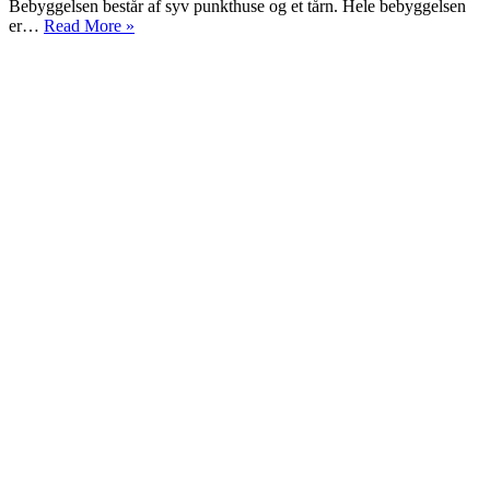
Bebyggelsen består af syv punkthuse og et tårn. Hele bebyggelsen
Uptown
er…
Read More »
på
Nørrebro