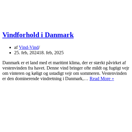
Vindforhold i Danmark
af
Vind-Vind
25. feb, 2024
18. feb, 2025
Danmark er et land med et maritimt klima, der er stærkt påvirket af
vestenvinden fra havet. Denne vind bringer ofte mildt og fugtigt vejr
om vinteren og køligt og ustadigt vejr om sommeren. Vestenvinden
Vindforh
er den dominerende vindretning i Danmark,…
Read More »
i
Danmark