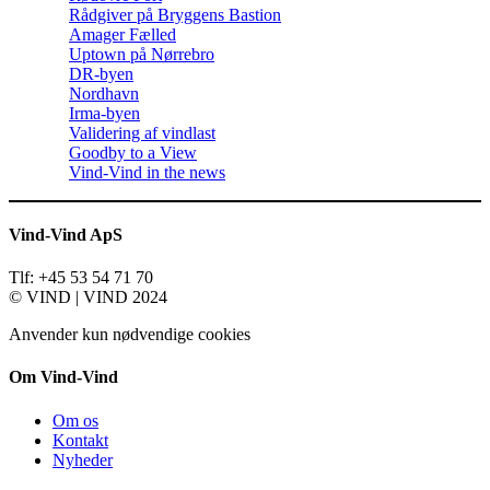
Rådgiver på Bryggens Bastion
Amager Fælled
Uptown på Nørrebro
DR-byen
Nordhavn
Irma-byen
Validering af vindlast
Goodby to a View
Vind-Vind in the news
Vind-Vind ApS
Tlf: +45 53 54 71 70
© VIND | VIND 2024
Anvender kun nødvendige cookies
Om Vind-Vind
Om os
Kontakt
Nyheder