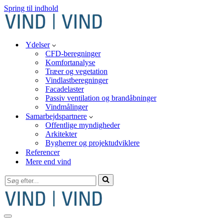
Spring til indhold
Ydelser
CFD-beregninger
Komfortanalyse
Træer og vegetation
Vindlastberegninger
Facadelaster
Passiv ventilation og brandåbninger
Vindmålinger
Samarbejdspartnere
Offentlige myndigheder
Arkitekter
Bygherrer og projektudviklere
Referencer
Mere end vind
Søg
efter...
Navigation