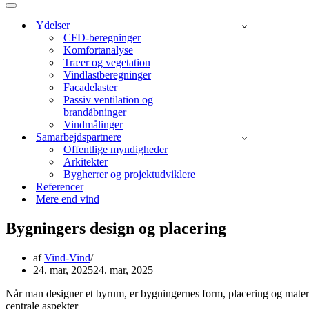
menu
Navigation
menu
Ydelser
CFD-beregninger
Komfortanalyse
Træer og vegetation
Vindlastberegninger
Facadelaster
Passiv ventilation og
brandåbninger
Vindmålinger
Samarbejdspartnere
Offentlige myndigheder
Arkitekter
Bygherrer og projektudviklere
Referencer
Mere end vind
Bygningers design og placering
af
Vind-Vind
24. mar, 2025
24. mar, 2025
Når man designer et byrum, er bygningernes form, placering og mater
centrale aspekter