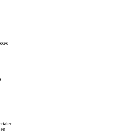
sses
s
rialer
den