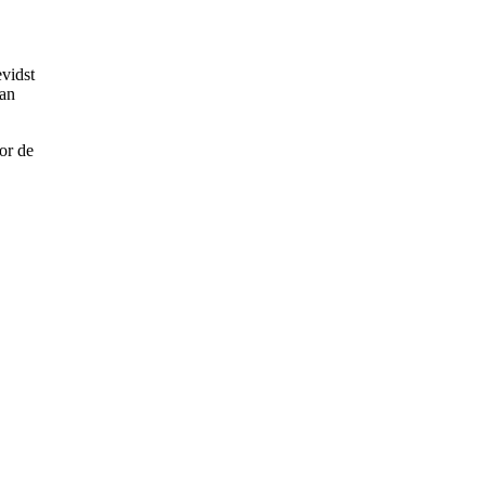
vidst
man
or de