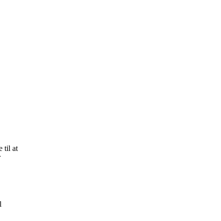
til at
r
l