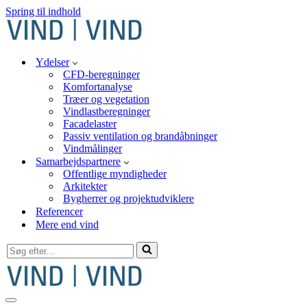
Spring til indhold
Ydelser
CFD-beregninger
Komfortanalyse
Træer og vegetation
Vindlastberegninger
Facadelaster
Passiv ventilation og brandåbninger
Vindmålinger
Samarbejdspartnere
Offentlige myndigheder
Arkitekter
Bygherrer og projektudviklere
Referencer
Mere end vind
Søg
efter...
Navigation