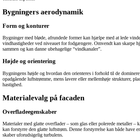
Bygningers aerodynamik
Form og konturer
Bygninger med bløde, afrundede former kan hjælpe med at lede vinden
vindhastigheder ved niveauet for fodgængere. Omvendt kan skarpe hjø
sammen og kan danne ubehagelige “vindkanaler”.
Højde og orientering
Bygningens højde og hvordan den orienteres i forhold til de dominere
opadgående luftstrømme, mens lavere eller mellemhøje strukturer, place
hastighed.
Materialevalg på facaden
Overfladeegenskaber
Materialer med glatte overflader – som glas eller polerede metaller – k
kan forstyrre den glatte luftstrøm. Denne forstyrrelse kan både have en
skaber uforudsigelig turbulens.